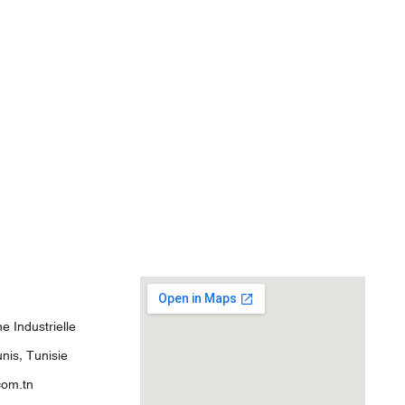
 Industrielle
nis, Tunisie
com.tn