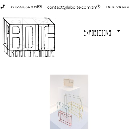
contact@laboite.com.tn
+216 99 854 037
Du lundi au v
EXPOSITIONS