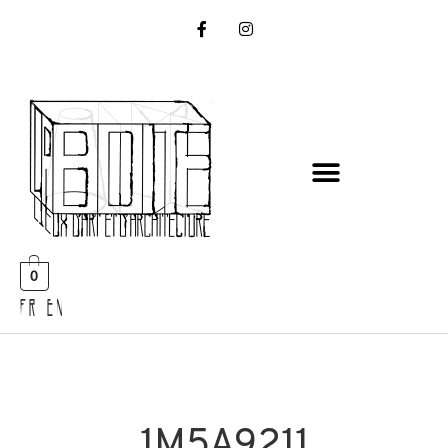
0
FR EN
1M5A9211