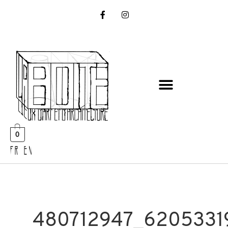
0
FR EN
480712947_6205331