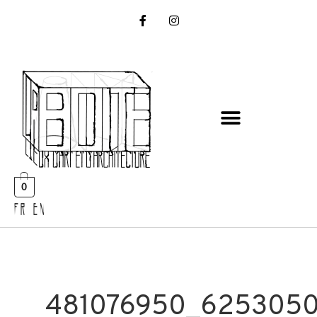
0
FR EN
481076950_625305