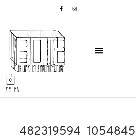
0
FR EN
482319594_1054845