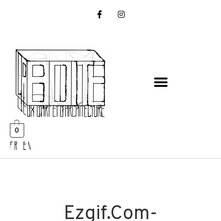
0
FR EN
Ezgif.com-