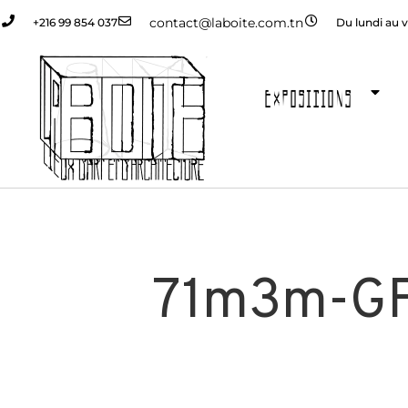
contact@laboite.com.tn
+216 99 854 037
Du lundi au v
EXPOSITIONS
71m3m-GF