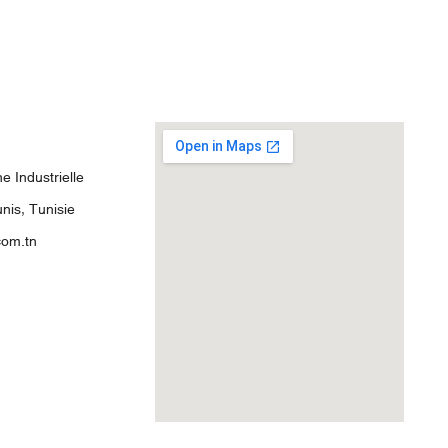
 Industrielle
nis, Tunisie
com.tn