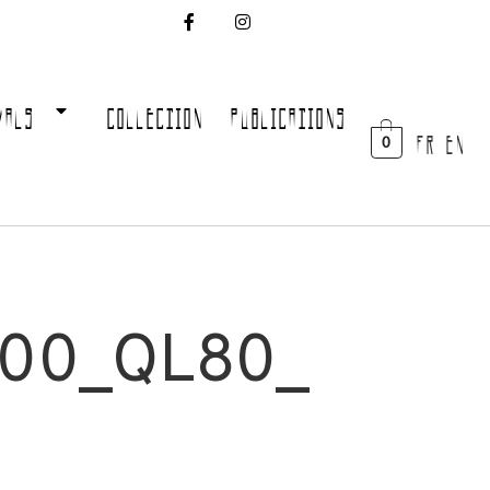
VALS
COLLECTION
PUBLICATIONS
FR EN
0
000_QL80_