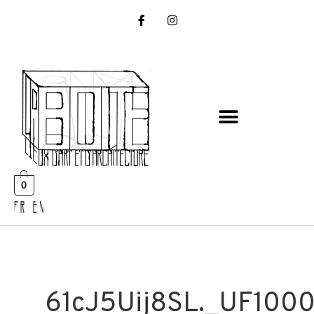
0
FR EN
61cJ5Uij8SL._UF100