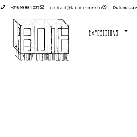
contact@laboite.com.tn
+216 99 854 037
Du lundi au v
EXPOSITIONS