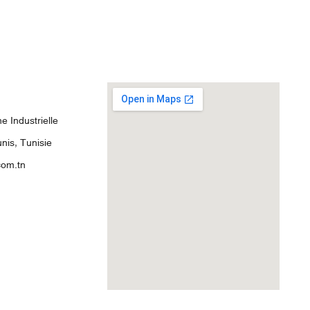
 Industrielle
nis, Tunisie
com.tn