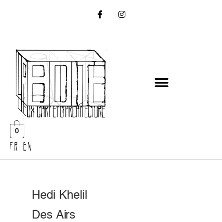
0
FR EN
Hedi Khelil
Des Airs