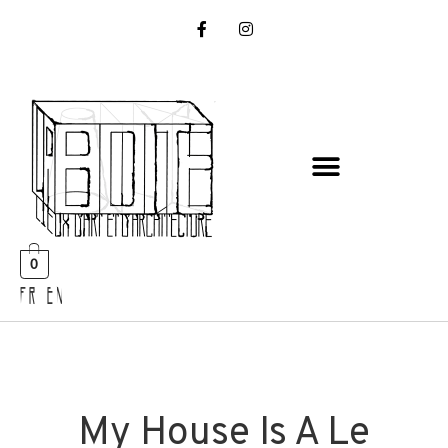
0
FR EN
My House Is A Le