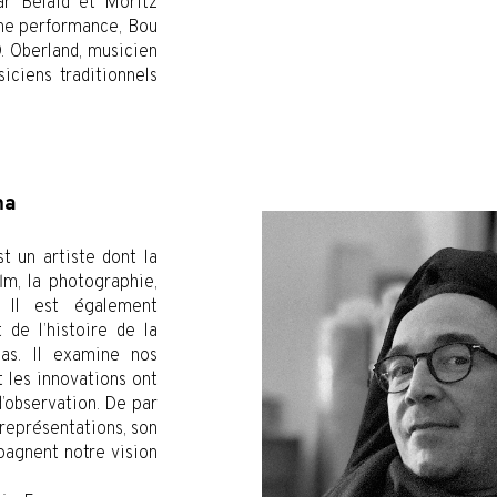
ar Belaid et Moritz
ne performance, Bou
D. Oberland, musicien
ciens traditionnels
zma
st un artiste dont la
lm, la photographie,
. Il est également
 de l’histoire de la
as. Il examine nos
 les innovations ont
’observation. De par
 représentations, son
pagnent notre vision