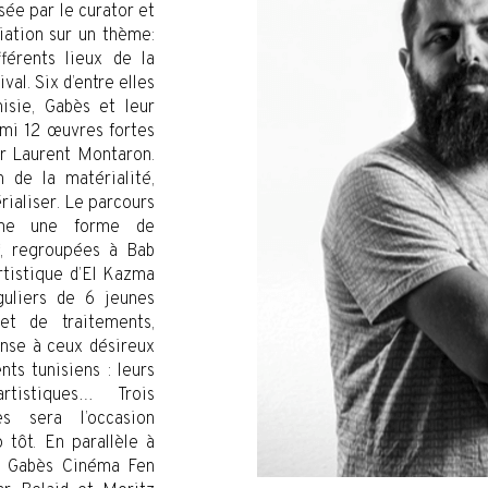
sée par le curator et
iation sur un thème:
férents lieux de la
ival. Six d’entre elles
isie, Gabès et leur
rmi 12 œuvres fortes
r Laurent Montaron.
n de la matérialité,
rialiser. Le parcours
omme une forme de
f, regroupées à Bab
rtistique d’El Kazma
guliers de 6 jeunes
 et de traitements,
nse à ceux désireux
nts tunisiens : leurs
artistiques… Trois
es sera l’occasion
 tôt. En parallèle à
de Gabès Cinéma Fen