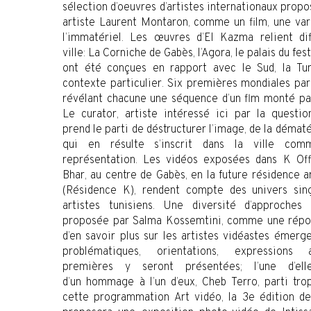
sélection d’oeuvres d’artistes internationaux propo
artiste Laurent Montaron, comme un film, une var
l’immatériel. Les œuvres d’El Kazma relient dif
ville: La Corniche de Gabès, l’Agora, le palais du fest
ont été conçues en rapport avec le Sud, la Tun
contexte particulier. Six premières mondiales pa
révélant chacune une séquence d’un flm monté pa
Le curator, artiste intéressé ici par la questio
prend le parti de déstructurer l’image, de la dématé
qui en résulte s’inscrit dans la ville c
représentation. Les vidéos exposées dans K Of
Bhar, au centre de Gabès, en la future résidence a
(Résidence K), rendent compte des univers sin
artistes tunisiens. Une diversité d’approches
proposée par Salma Kossemtini, comme une répo
d’en savoir plus sur les artistes vidéastes émerge
problématiques, orientations, expressions 
premières y seront présentées; l’une d’ell
d’un hommage à l’un d’eux, Cheb Terro, parti trop
cette programmation Art vidéo, la 3e édition 