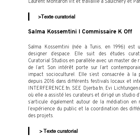
Laurent Montaron vit et travaille à Saulchery et Par
>Texte curatorial
Salma Kossemtini I Commissaire K Off
Salma Kossemtini (née à Tunis, en 1996) est u
designer d’espace. Elle suit des études curat
Curatorial Studios en parallèle avec un master de 
de l’art. Son intérêt porte sur l’art contemporai
impact socioculturel. Elle s’est consacrée à la 
depuis 2016 dans différents festivals locaux et in
INTERFERENCE.tn, SEE Djerba.tn, Evi Lichtungen.d
où elle a assisté les curateurs et dirigé un studio d
s’articule également autour de la médiation en 
l’expérience du public et la coordination des dif
des projets.
> Texte curatorial