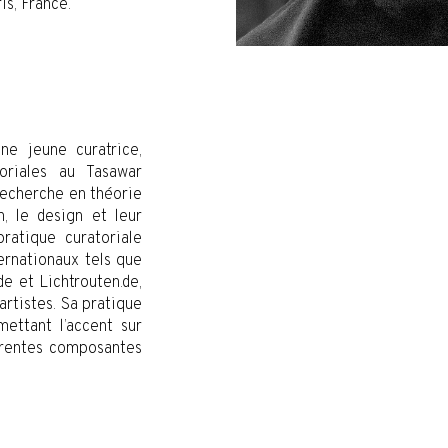
is, France.
ne jeune curatrice,
oriales au Tasawar
recherche en théorie
n, le design et leur
pratique curatoriale
ternationaux tels que
e et Lichtrouten.de,
’artistes. Sa pratique
mettant l’accent sur
férentes composantes