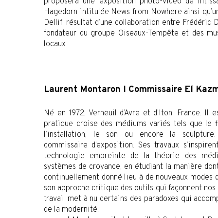
proposera une exposition photo-vidéo de Intiss
Hagedorn intitulée News from Nowhere ainsi qu’u
Dellif, résultat d’une collaboration entre Frédéric 
fondateur du groupe Oiseaux-Tempête et des musi
locaux.
Laurent Montaron I Commissaire El Ka
Né en 1972, Verneuil d’Avre et d’Iton, France. Il e
pratique croise des médiums variés tels que le f
l’installation, le son ou encore la sculpture
commissaire d’exposition. Ses travaux s’inspirent
technologie empreinte de la théorie des médi
systèmes de croyance, en étudiant la manière dont
continuellement donné lieu à de nouveaux modes d
son approche critique des outils qui façonnent nos
travail met à nu certains des paradoxes qui accom
de la modernité.