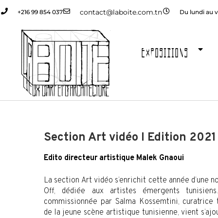
contact@laboite.com.tn
+216 99 854 037
Du lundi au v
EXPOSITIONS
Section Art vidéo I
Edition 2021
Edito directeur artistique Malek Gnaoui
La section Art vidéo s’enrichit cette année d’une n
Off, dédiée aux artistes émergents tunisiens
commissionnée par Salma Kossemtini, curatrice t
de la jeune scène artistique tunisienne, vient s’aj