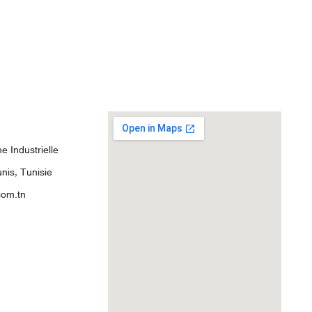
 Industrielle
nis, Tunisie
com.tn