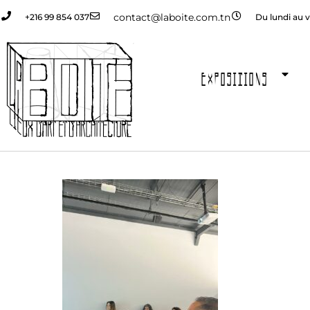
contact@laboite.com.tn
+216 99 854 037
Du lundi au v
EXPOSITIONS