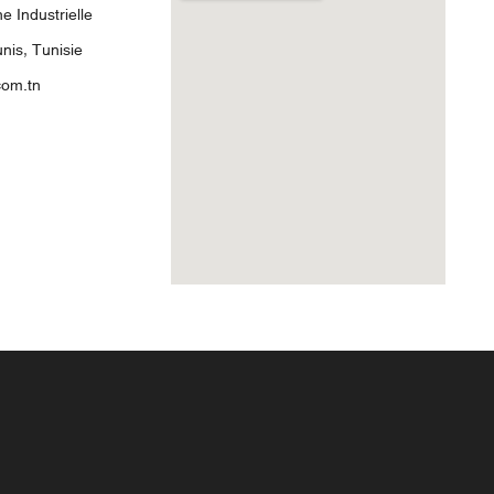
 Industrielle
nis, Tunisie
com.tn