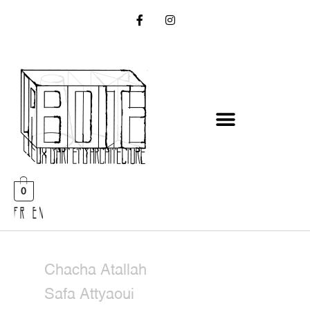
0
FR EN
Chacha Atallah
Safa Attyaoui