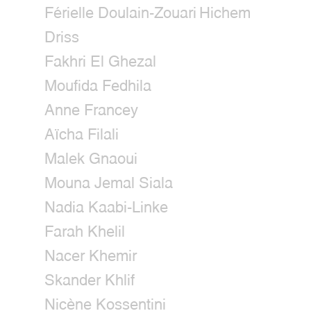
Férielle Doulain-Zouari
Hichem
Driss
Fakhri El Ghezal
Moufida Fedhila
Anne Francey
Aïcha Filali
Malek Gnaoui
Mouna Jemal Siala
Nadia Kaabi-Linke
Farah Khelil
Nacer Khemir
Skander Khlif
Nicène Kossentini