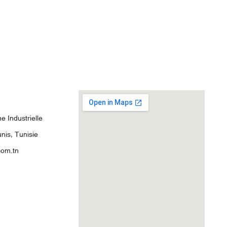
 Industrielle
nis, Tunisie
com.tn