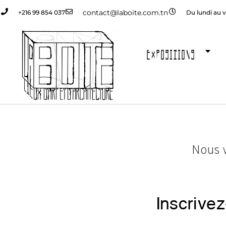
contact@laboite.com.tn
+216 99 854 037
Du lundi au v
EXPOSITIONS
Nous v
Inscrive