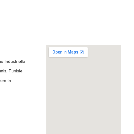
 Industrielle
nis, Tunisie
com.tn