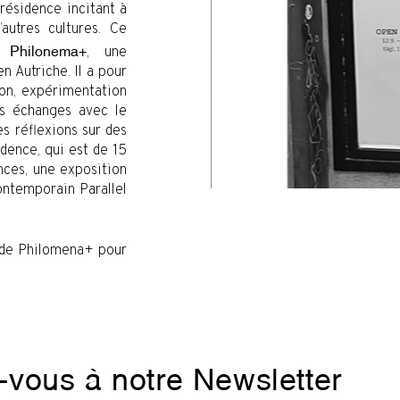
ésidence incitant à
autres cultures. Ce
ec
, une
Philonema+
n Autriche. Il a pour
on, expérimentation
des échanges avec le
s réflexions sur des
dence, qui est de 15
nces, une exposition
contemporain Parallel
té de Philomena+ pour
z-vous à notre Newsletter