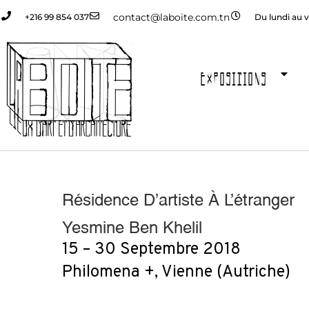
contact@laboite.com.tn
+216 99 854 037
Du lundi au v
EXPOSITIONS
Résidence D’artiste À L’étranger
Yesmine Ben Khelil
15 – 30 Septembre 2018
Philomena +, Vienne (Autriche)