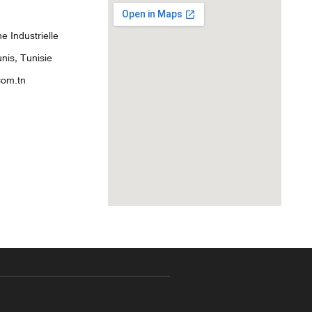
 Industrielle
nis, Tunisie
com.tn