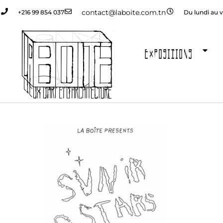
contact@laboite.com.tn
+216 99 854 037
Du lundi au v
EXPOSITIONS