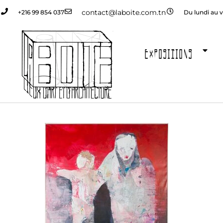
contact@laboite.com.tn
+216 99 854 037
Du lundi au v
EXPOSITIONS