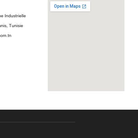
 Industrielle
nis, Tunisie
com.tn