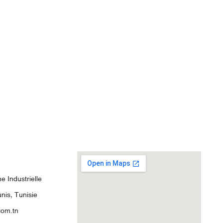
 Industrielle
nis, Tunisie
com.tn