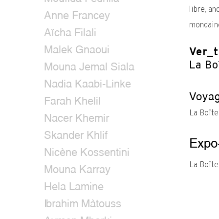
libre, an
Anne Francey
mondain
Aïcha Filali
Malek Gnaoui
Ver_t
La Bo
Mouna Jemal Siala
Nadia Kaabi-Linke
Voyag
Farah Khelil
La Boît
Nacer Khemir
Skander Khlif
Exp
Nicène Kossentini
La Boît
Mouna Karray
Hela Lamine
Ibrahim Màtouss