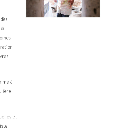
 dès
 du
hromes
ration,
uvres
comme à
ulière
celles et
iste