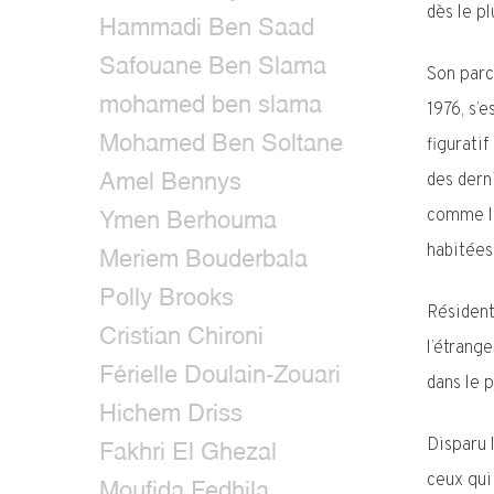
dès le pl
Hammadi Ben Saad
Safouane Ben Slama
Son parc
mohamed ben slama
1976, s’
Mohamed Ben Soltane
figurati
des dern
Amel Bennys
comme le
Ymen Berhouma
habitées
Meriem Bouderbala
Polly Brooks
Résident
Cristian Chironi
l’étrange
Férielle Doulain-Zouari
dans le 
Hichem Driss
Disparu 
Fakhri El Ghezal
ceux qui
Moufida Fedhila