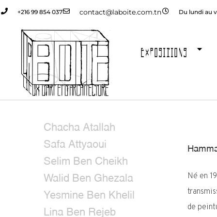
contact@laboite.com.tn
+216 99 854 037
Du lundi au v
EXPOSITIONS
Chacha Atallah
Safa Attyaoui
Hammad
Selim Ben Cheikh
Né en 19
Walid Ben Ghezala
transmiss
Yesmine Ben Khelil
de peint
Lina Ben Rejeb